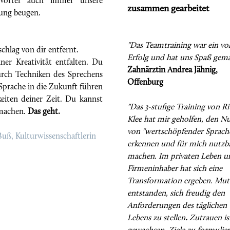
 Wörter auch immer unsere
zusammen gearbeitet
ung beugen.
"Das Teamtraining war ein vol
hlag von dir entfernt.
Erfolg und hat uns Spaß gem
r Kreativität entfalten. Du
Zahnärztin Andrea Jähnig,
durch Techniken des Sprechens
Offenburg
Sprache in die Zukunft führen
keiten deiner Zeit. Du kannst
"Das 3-stufige Training von Ri
r machen.
Das geht.
Klee hat mir geholfen, den N
von "wertschöpfender Sprach
Buß, Kulturwissenschaftlerin
erkennen und für mich nutzb
machen. Im privaten Leben un
Firmeninhaber hat sich eine
Transformation ergeben. Mut 
entstanden, sich freudig den
Anforderungen des täglichen
Lebens zu stellen
.
Zutrauen is