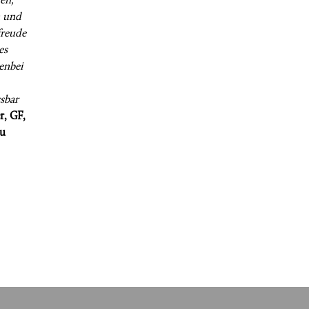
en,
n und
freude
es
enbei
sbar
r, GF,
u