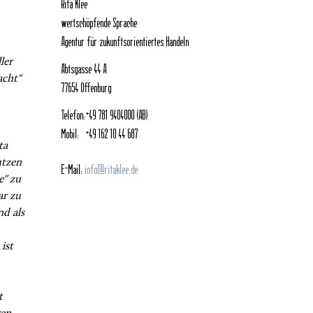
Rita Klee
wertschöpfende Sprache
Agentur für zukunftsorientiertes Handeln
ler
Abtsgasse 44 A
acht"
77654 Offenburg
Telefon:
+49 781 9404000 (AB)
Mobil:
+49 162 10 44 687
ta
utzen
E-Mail:
info@ritaklee.de
e" zu
ar zu
d als
ist
t